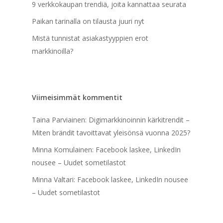
9 verkkokaupan trendiä, joita kannattaa seurata
Paikan tarinalla on tilausta juuri nyt
Mistä tunnistat asiakastyyppien erot
markkinoilla?
Viimeisimmät kommentit
Taina Parviainen
:
Digimarkkinoinnin kärkitrendit –
Miten brändit tavoittavat yleisönsä vuonna 2025?
Minna Komulainen
:
Facebook laskee, LinkedIn
nousee – Uudet sometilastot
Minna Valtari
:
Facebook laskee, LinkedIn nousee
– Uudet sometilastot