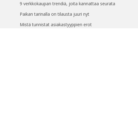
9 verkkokaupan trendiä, joita kannattaa seurata
Paikan tarinalla on tilausta juuri nyt
Mistä tunnistat asiakastyyppien erot
markkinoilla?
Yhteystiedot
info@digitaalinenliiketoiminta.fi
Tietosuoja
Tietosuojaseloste
Avainsanat