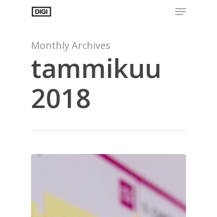
Menu
Skip
to
Close
main
Menu
content
Monthly Archives
tammikuu
2018