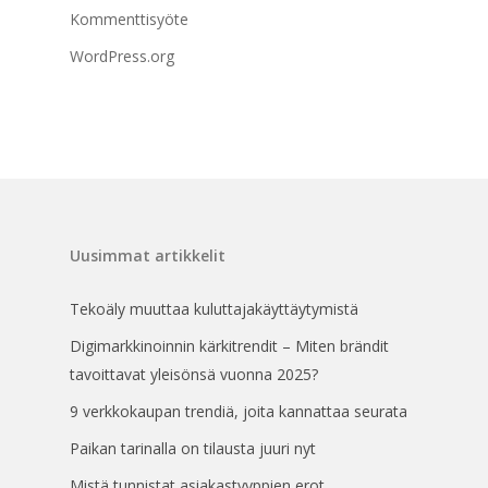
Kommenttisyöte
WordPress.org
Uusimmat artikkelit
Tekoäly muuttaa kuluttajakäyttäytymistä
Digimarkkinoinnin kärkitrendit – Miten brändit
tavoittavat yleisönsä vuonna 2025?
9 verkkokaupan trendiä, joita kannattaa seurata
Paikan tarinalla on tilausta juuri nyt
Mistä tunnistat asiakastyyppien erot