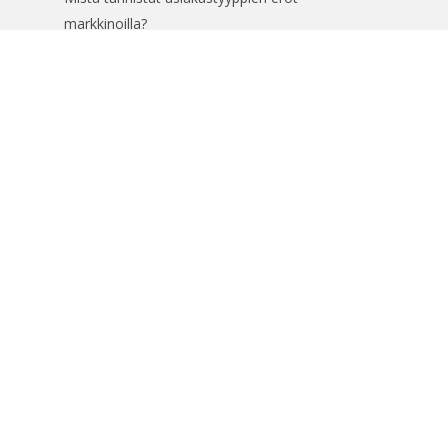
markkinoilla?
Yhteystiedot
info@digitaalinenliiketoiminta.fi
Tietosuoja
Tietosuojaseloste
Avainsanat
Asiakaskokemus
Brändi
Chatbot
Co-Creation
Digimarkkinointi
Digitaalinen Myynti
Digitalisaatio
Disruptio