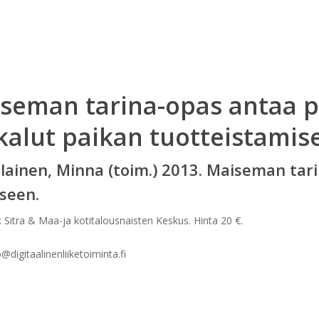
seman tarina-opas antaa 
kalut paikan tuotteistamise
ainen, Minna (toim.) 2013. Maiseman tar
seen.
at: Sitra & Maa-ja kotitalousnaisten Keskus. Hinta 20 €.
o@digitaalinenliiketoiminta.fi