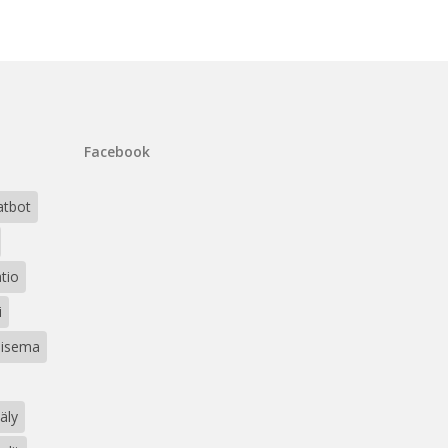
Facebook
atbot
atio
i
isema
äly