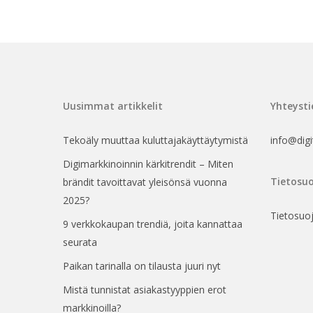
Uusimmat artikkelit
Yhteysti
Tekoäly muuttaa kuluttajakäyttäytymistä
info@digit
Digimarkkinoinnin kärkitrendit – Miten
Tietosuo
brändit tavoittavat yleisönsä vuonna
2025?
Tietosuo
9 verkkokaupan trendiä, joita kannattaa
seurata
Paikan tarinalla on tilausta juuri nyt
Mistä tunnistat asiakastyyppien erot
markkinoilla?