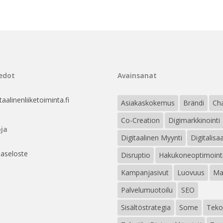
edot
Avainsanat
aalinenliiketoiminta.fi
Asiakaskokemus
Brändi
Ch
Co-Creation
Digimarkkinointi
ja
Digitaalinen Myynti
Digitalisa
jaseloste
Disruptio
Hakukoneoptimoint
Kampanjasivut
Luovuus
Ma
Palvelumuotoilu
SEO
Sisältöstrategia
Some
Teko