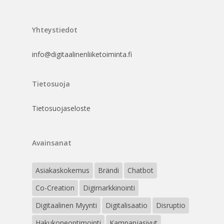
Yhteystiedot
info@digitaalinenliiketoiminta.fi
Tietosuoja
Tietosuojaseloste
Avainsanat
Asiakaskokemus
Brändi
Chatbot
Co-Creation
Digimarkkinointi
Digitaalinen Myynti
Digitalisaatio
Disruptio
Hakukoneoptimointi
Kampanjasivut