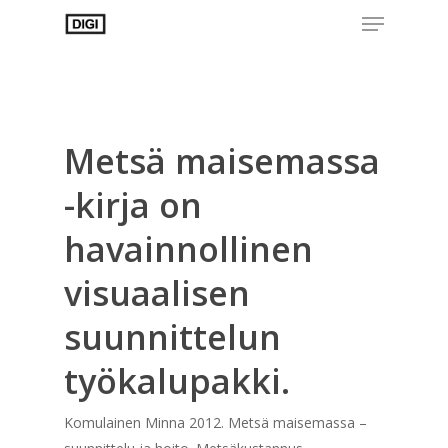
Menu
Skip
to
Close
main
Menu
content
Metsä maisemassa
-kirja on
havainnollinen
visuaalisen
suunnittelun
työkalupakki.
Komulainen Minna 2012. Metsä maisemassa –