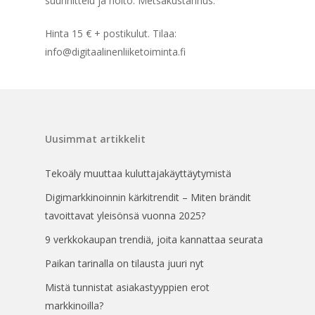
suunnittelu ja hoito. Metsäkustannus.
Hinta 15 € + postikulut. Tilaa:
info@digitaalinenliiketoiminta.fi
Uusimmat artikkelit
Tekoäly muuttaa kuluttajakäyttäytymistä
Digimarkkinoinnin kärkitrendit – Miten brändit
tavoittavat yleisönsä vuonna 2025?
9 verkkokaupan trendiä, joita kannattaa seurata
Paikan tarinalla on tilausta juuri nyt
Mistä tunnistat asiakastyyppien erot
markkinoilla?